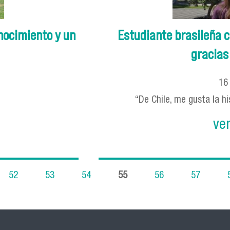
nocimiento y un
Estudiante brasileña 
gracias 
1
“De Chile, me gusta la hi
ve
52
53
54
55
56
57