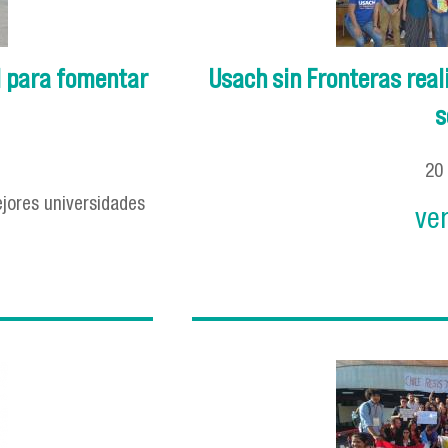
el para fomentar
Usach sin Fronteras real
s
20
jores universidades
ve