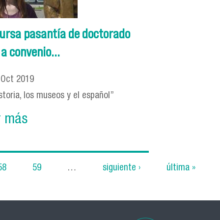
cursa pasantía de doctorado
a convenio...
6
Oct
2019
storia, los museos y el español”
r más
58
59
…
siguiente ›
última »