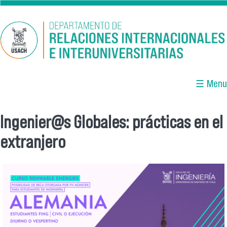
Pasar al contenido principal
☰ Menu
Ingenier@s Globales: prácticas en el
Se encuentra usted aquí
extranjero