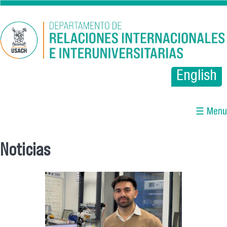
Pasar al contenido principal
English
☰ Menu
Noticias
Se encuentra usted aquí