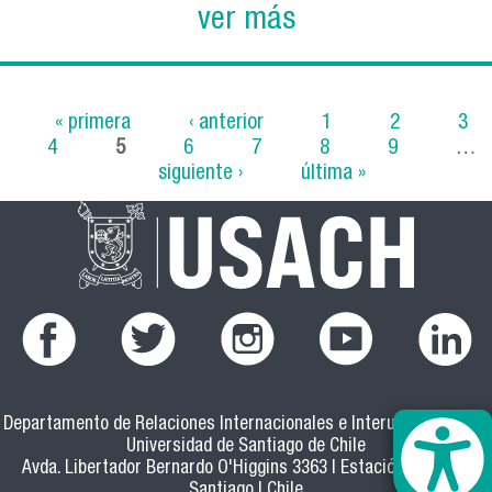
ver más
« primera
‹ anterior
1
2
3
4
5
6
7
8
9
…
Páginas
siguiente ›
última »
Departamento de Relaciones Internacionales e Interuniversitarias
Universidad de Santiago de Chile
Avda. Libertador Bernardo O'Higgins 3363 | Estación Central |
Santiago | Chile