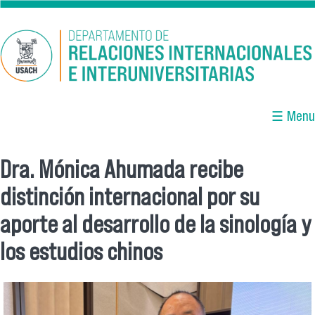
Pasar al contenido principal
☰ Menu
Dra. Mónica Ahumada recibe
Se encuentra usted aquí
distinción internacional por su
aporte al desarrollo de la sinología y
los estudios chinos