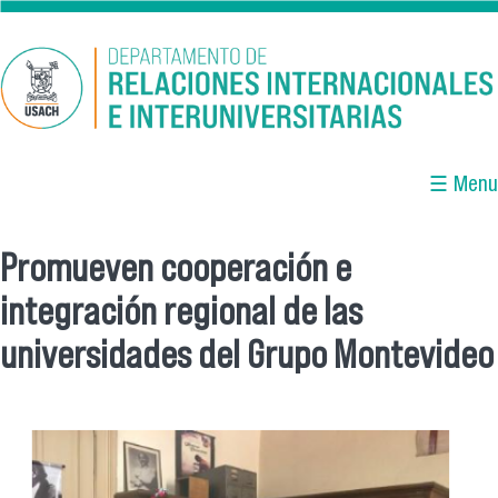
Pasar al contenido principal
☰ Menu
Promueven cooperación e
Se encuentra usted aquí
integración regional de las
universidades del Grupo Montevideo