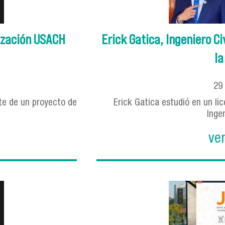
lización USACH
Erick Gatica, Ingeniero C
la
29
rte de un proyecto de
Erick Gatica estudió en un lic
Ingen
ve