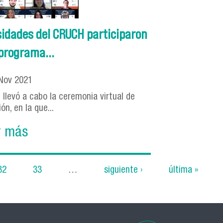
sidades del CRUCH participaron
programa...
Nov
2021
 llevó a cabo la ceremonia virtual de
ón, en la que...
r más
32
33
…
siguiente ›
última »