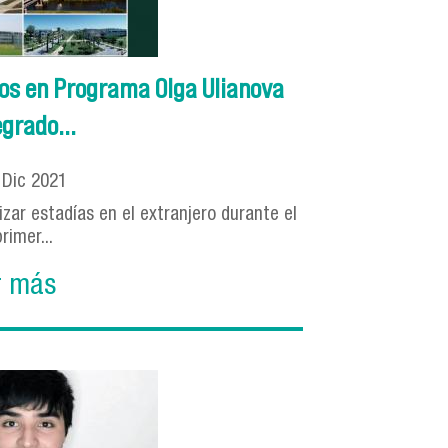
os en Programa Olga Ulianova
grado...
9
Dic
2021
izar estadías en el extranjero durante el
primer...
r más