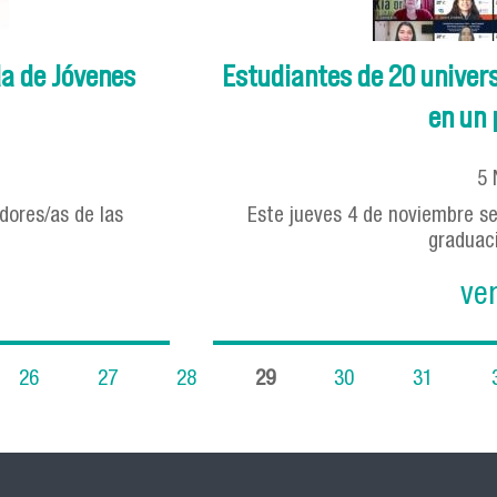
da de Jóvenes
Estudiantes de 20 univer
en un 
5
dores/as de las
Este jueves 4 de noviembre se
graduaci
ve
26
27
28
29
30
31