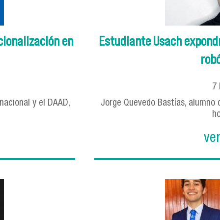
cionalización en
Estudiante Usach expondr
robó
7
rnacional y el DAAD,
Jorge Quevedo Bastías, alumno de
ho
ve