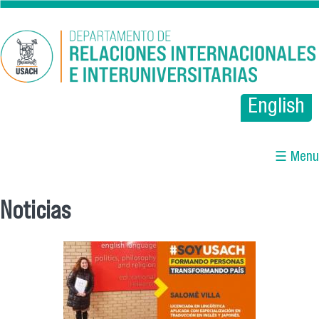
Pasar al contenido principal
English
☰ Menu
Noticias
Se encuentra usted aquí