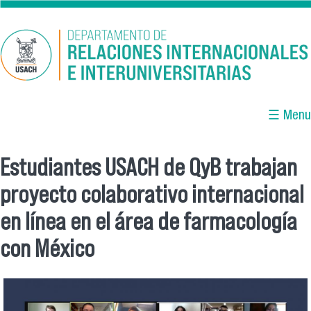
Pasar al contenido principal
☰ Menu
Estudiantes USACH de QyB trabajan
Se encuentra usted aquí
proyecto colaborativo internacional
en línea en el área de farmacología
con México