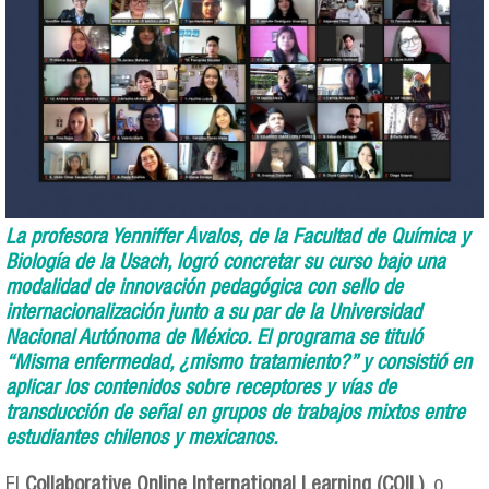
La profesora Yenniffer Ávalos, de la Facultad de Química y
Biología de la Usach, logró concretar su curso bajo una
modalidad de innovación pedagógica con sello de
internacionalización junto a su par de la Universidad
Nacional Autónoma de México. El programa se tituló
“Misma enfermedad, ¿mismo tratamiento?” y consistió en
aplicar los contenidos sobre receptores y vías de
transducción de señal en grupos de trabajos mixtos entre
estudiantes chilenos y mexicanos.
El
Collaborative Online International Learning (COIL)
, o