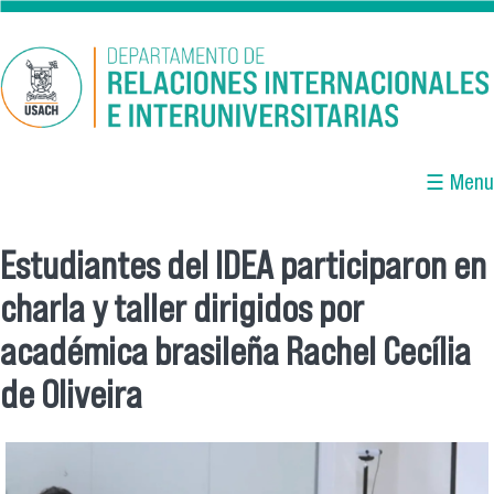
Pasar al contenido principal
☰ Menu
Estudiantes del IDEA participaron en
Se encuentra usted aquí
charla y taller dirigidos por
académica brasileña Rachel Cecília
de Oliveira