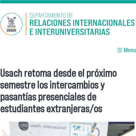
Pasar al contenido principal
☰ Menu
Usach retoma desde el próximo
Se encuentra usted aquí
semestre los intercambios y
pasantías presenciales de
estudiantes extranjeras/os