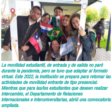
La movilidad estudiantil, de entrada y de salida no paró
durante la pandemia, pero se tuvo que adaptar al formato
virtual. Este 2022, la Institución se prepara para retomar las
actividades de movilidad entrante de tipo presencial.
Mientras que para las/los estudiantes que deseen realizar
intercambio, el Departamento de Relaciones
Internacionales e Interuniversitarias, abrió una convocatoria
ampliada.