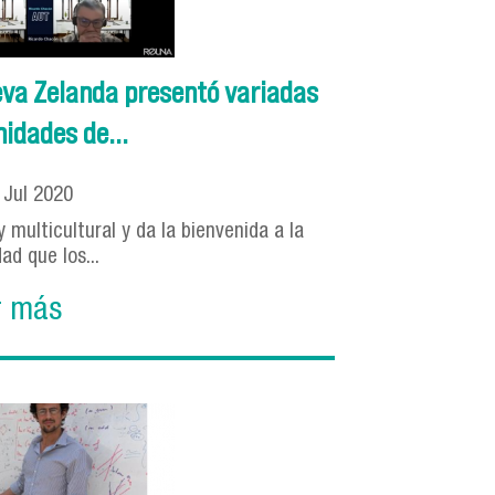
va Zelanda presentó variadas
idades de...
3
Jul
2020
multicultural y da la bienvenida a la
dad que los...
r más