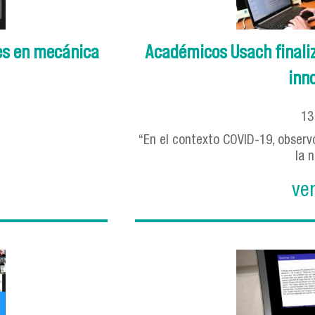
es en mecánica
Académicos Usach finali
inno
1
“En el contexto COVID-19, observ
la n
ve