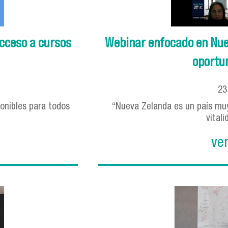
cceso a cursos
Webinar enfocado en Nue
oportun
2
ponibles para todos
“Nueva Zelanda es un país muy 
vitali
ve