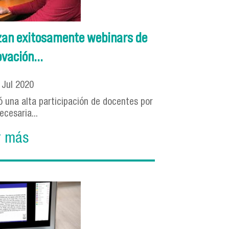
zan exitosamente webinars de
vación...
3
Jul
2020
ó una alta participación de docentes por
ecesaria...
r más