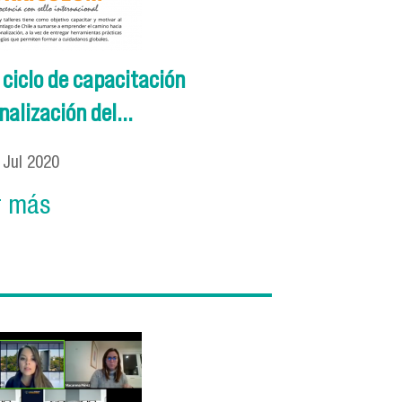
ciclo de capacitación
alización del...
0
Jul
2020
r más