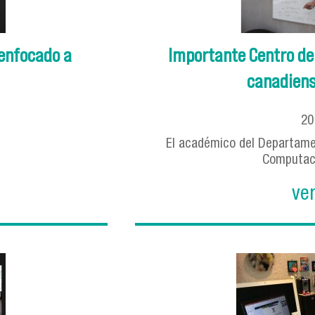
 enfocado a
Importante Centro de
canadiense
2
El académico del Departame
Computaci
ve