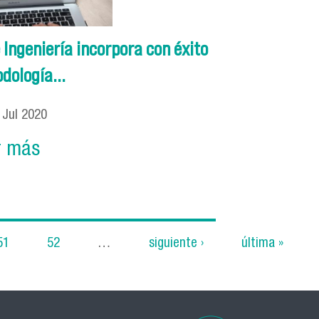
 Ingeniería incorpora con éxito
dología...
2
Jul
2020
r más
51
52
…
siguiente ›
última »