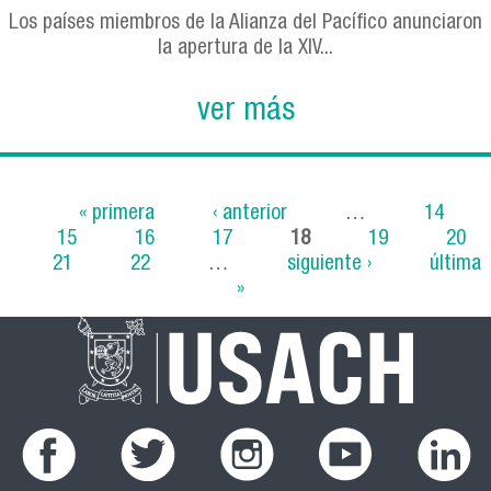
Los países miembros de la Alianza del Pacífico anunciaron
la apertura de la XIV...
ver más
« primera
‹ anterior
…
14
15
16
17
18
19
20
Páginas
21
22
…
siguiente ›
última
»