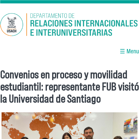
Pasar al contenido principal
☰ Menu
Convenios en proceso y movilidad
Se encuentra usted aquí
estudiantil: representante FUB visitó
la Universidad de Santiago