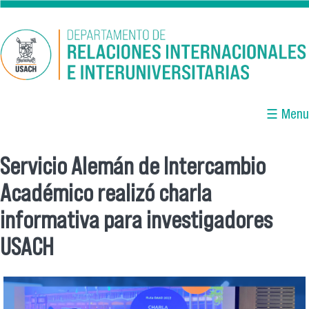
Pasar al contenido principal
☰ Menu
Servicio Alemán de Intercambio
Se encuentra usted aquí
Académico realizó charla
informativa para investigadores
USACH