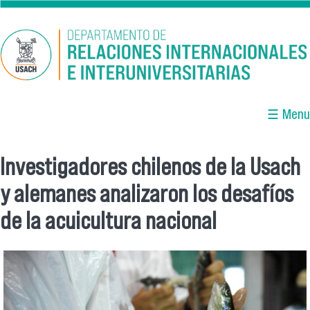
Pasar al contenido principal
☰ Menu
Investigadores chilenos de la Usach
Se encuentra usted aquí
y alemanes analizaron los desafíos
de la acuicultura nacional