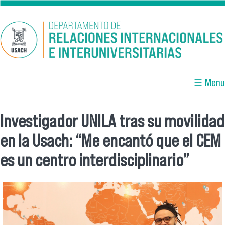
Pasar al contenido principal
☰ Menu
Investigador UNILA tras su movilidad
Se encuentra usted aquí
en la Usach: “Me encantó que el CEM
es un centro interdisciplinario”