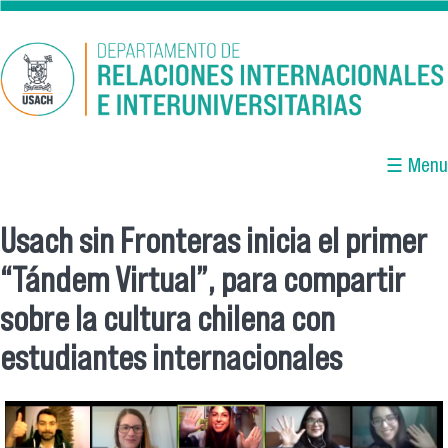
Pasar al contenido principal
☰ Menu
Usach sin Fronteras inicia el primer
Se encuentra usted aquí
“Tándem Virtual”, para compartir
sobre la cultura chilena con
estudiantes internacionales