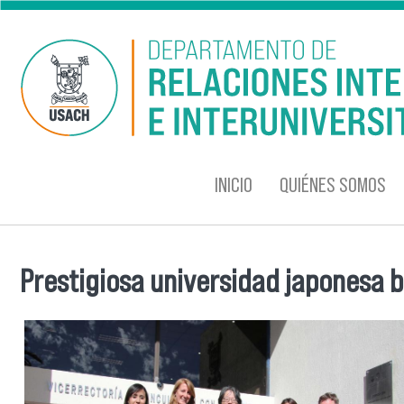
Pasar al contenido principal
INICIO
QUIÉNES SOMOS
Prestigiosa universidad japonesa b
Se encuentra usted aquí