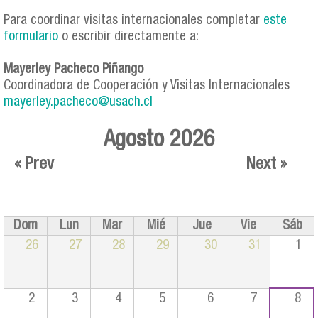
Para coordinar visitas internacionales completar
este
formulario
o escribir directamente a:
Mayerley Pacheco Piñango
Coordinadora de Cooperación y Visitas Internacionales
mayerley.pacheco@usach.cl
Agosto 2026
« Prev
Next »
Dom
Lun
Mar
Mié
Jue
Vie
Sáb
26
27
28
29
30
31
1
2
3
4
5
6
7
8