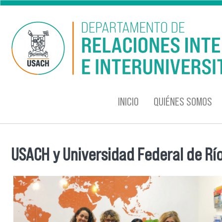
Pasar al contenido principal
INICIO
QUIÉNES SOMOS
USACH y Universidad Federal de Río 
Se encuentra usted aquí