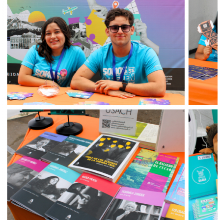
feria_de_postulantes_collage.png