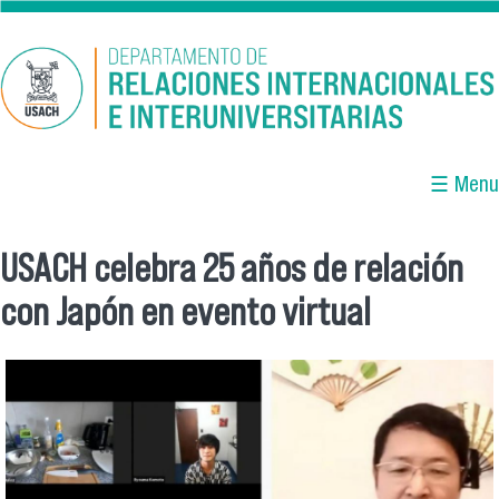
Pasar al contenido principal
☰ Menu
USACH celebra 25 años de relación
Se encuentra usted aquí
con Japón en evento virtual