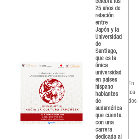
celebra los
25 años de
relación
entre
Japón y la
Universidad
de
Santiago,
que es la
única
universidad
afiche_cuadrado1080_def.png
en países
En
hispano
los
hablantes
dos
de
sudamérica
que cuenta
con una
carrera
dedicada al