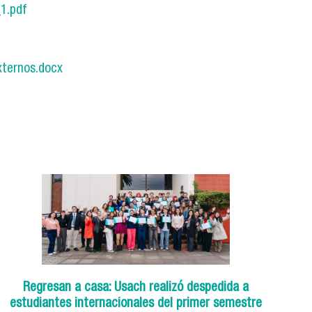
1.pdf
neas_rt_1.pdf
ternos.docx
rsos_externos.docx
Regresan a casa: Usach realizó despedida a
estudiantes internacionales del primer semestre