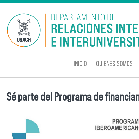
Pasar al contenido principal
INICIO
QUIÉNES SOMOS
Sé parte del Programa de financiam
Se encuentra usted aquí