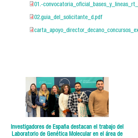
01.-convocatoria_oficial_bases_y_lineas_rt_
01.-convocatoria_oficial_bases_y_li
02.guia_del_solicitante_d.pdf
02.guia_del_solicitante_d.pdf
carta_apoyo_director_decano_concursos_ex
carta_apoyo_director_decano_concu
Investigadores de España destacan el trabajo del
Laboratorio de Genética Molecular en el área de