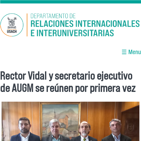
Pasar al contenido principal
☰ Menu
Rector Vidal y secretario ejecutivo
Se encuentra usted aquí
de AUGM se reúnen por primera vez