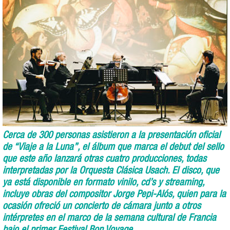
Cerca de 300 personas asistieron a la presentación oficial
de “Viaje a la Luna”, el álbum que marca el debut del sello
que este año lanzará otras cuatro producciones, todas
interpretadas por la Orquesta Clásica Usach. El disco, que
ya está disponible en formato vinilo, cd’s y streaming,
incluye obras del compositor Jorge Pepi-Alós, quien para la
ocasión ofreció un concierto de cámara junto a otros
intérpretes en el marco de la semana cultural de Francia