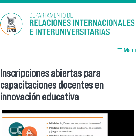
Pasar al contenido principal
☰ Menu
Inscripciones abiertas para
Se encuentra usted aquí
capacitaciones docentes en
innovación educativa