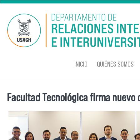
Pasar al contenido principal
INICIO
QUIÉNES SOMOS
Facultad Tecnológica firma nuevo 
Se encuentra usted aquí