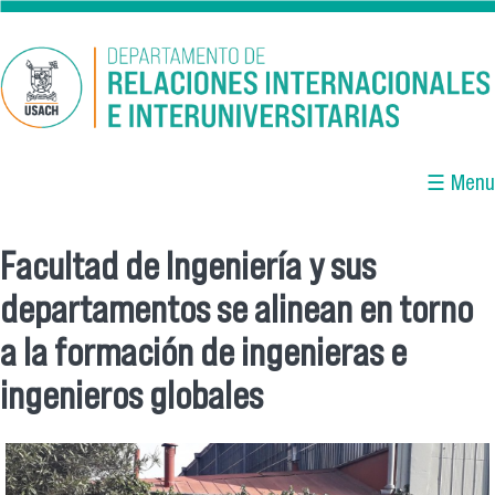
Pasar al contenido principal
☰ Menu
Facultad de Ingeniería y sus
Se encuentra usted aquí
departamentos se alinean en torno
a la formación de ingenieras e
ingenieros globales