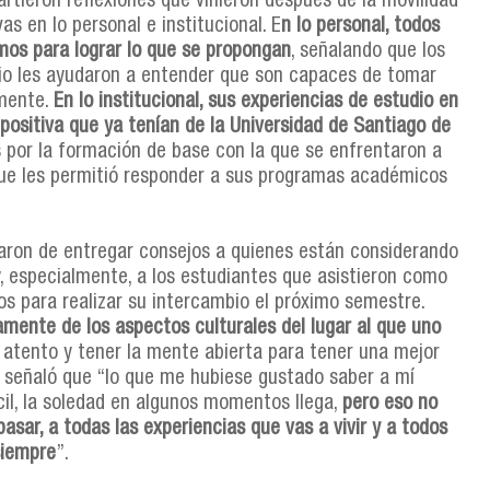
rtieron reflexiones que vinieron después de la movilidad
s en lo personal e institucional. E
n lo personal, todos
mos para lograr lo que se propongan
, señalando que los
io les ayudaron a entender que son capaces de tomar
amente.
En lo institucional, sus experiencias de estudio en
n positiva que ya tenían de la Universidad de Santiago de
s por la formación de base con la que se enfrentaron a
 que les permitió responder a sus programas académicos
haron de entregar consejos a quienes están considerando
y, especialmente, a los estudiantes que asistieron como
os para realizar su intercambio el próximo semestre.
amente de los aspectos culturales del lugar al que uno
r atento y tener la mente abierta para tener una mejor
señaló que “lo que me hubiese gustado saber a mí
ícil, la soledad en algunos momentos llega,
pero eso no
asar, a todas las experiencias que vas a vivir y a todos
siempre
”.