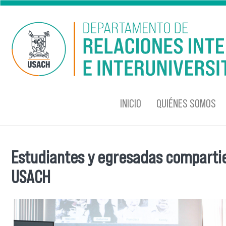
Pasar al contenido principal
INICIO
QUIÉNES SOMOS
Estudiantes y egresadas compartie
Se encuentra usted aquí
USACH