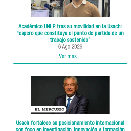
Académico UNLP tras su movilidad en la Usach:
“espero que constituya el punto de partida de un
trabajo sostenido”
6
Ago
2026
Ver más
Usach fortalece su posicionamiento internacional
con foco en investigación, innovación y formación