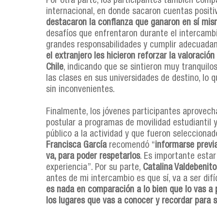
Por otra parte, los participantes también compa
internacional, en donde sacaron cuentas positiva
destacaron la confianza que ganaron en sí mis
desafíos que enfrentaron durante el intercamb
grandes responsabilidades y cumplir adecuad
el extranjero les hicieron reforzar la valoració
Chile
, indicando que se sintieron muy tranquilo
las clases en sus universidades de destino, lo
sin inconvenientes.
Finalmente, los jóvenes participantes aprovec
postular a programas de movilidad estudiantil 
público a la actividad y que fueron seleccionad
Francisca García
recomendó “
informarse previ
va, para poder respetarlos
. Es importante esta
experiencia”. Por su parte,
Catalina Valdebenito
antes de mi intercambio es que sí, va a ser dif
es nada en comparación a lo bien que lo vas a p
los lugares que vas a conocer y recordar para 