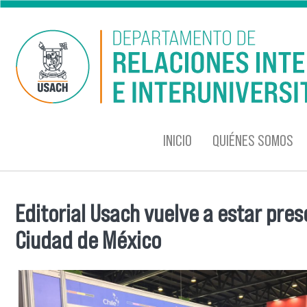
Pasar al contenido principal
INICIO
QUIÉNES SOMOS
Editorial Usach vuelve a estar prese
Se encuentra usted aquí
Ciudad de México