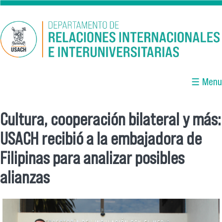
Pasar al contenido principal
☰ Menu
Cultura, cooperación bilateral y más:
Se encuentra usted aquí
USACH recibió a la embajadora de
Filipinas para analizar posibles
alianzas