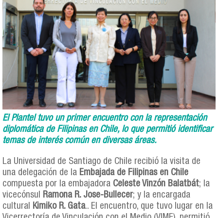
El Plantel tuvo un primer encuentro con la representación
diplomática de Filipinas en Chile, lo que permitió identificar
temas de interés común en diversas áreas.
La Universidad de Santiago de Chile recibió la visita de
una delegación de la
Embajada de Filipinas en Chile
compuesta por la embajadora
Celeste Vinzón Balatbát
; la
vicecónsul
Ramona R. Jose-Bullecer
; y la encargada
cultural
Kimiko R. Gata
.. El encuentro, que tuvo lugar en la
Vicerrectoría de Vinculación con el Medio (VIME), permitió