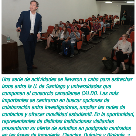
Una serie de actividades se llevaron a cabo para estrechar
lazos entre la U. de Santiago y universidades que
componen el consorcio canadiense CALDO. Las más
importantes se centraron en buscar opciones de
colaboración entre investigadores, ampliar las redes de
contactos y ofrecer movilidad estudiantil. En la oportunidad,
representantes de distintas instituciones visitantes
presentaron su oferta de estudios en postgrado centrados
en las áreas de Ingeniería, Ciencias, Química y Biología, y