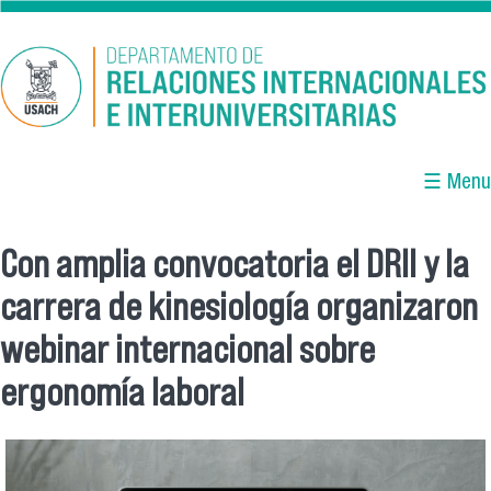
Pasar al contenido principal
☰ Menu
Con amplia convocatoria el DRII y la
Se encuentra usted aquí
carrera de kinesiología organizaron
webinar internacional sobre
ergonomía laboral