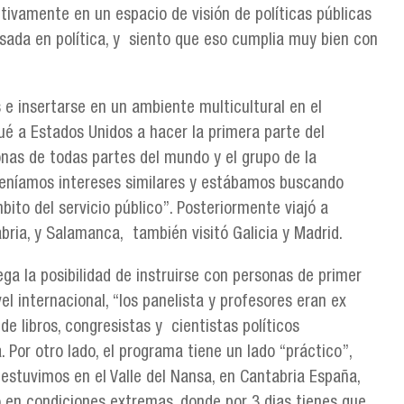
tivamente en un espacio de visión de políticas públicas
sada en política, y siento que eso cumplia muy bien con
s e insertarse en un ambiente multicultural en el
é a Estados Unidos a hacer la primera parte del
nas de todas partes del mundo y el grupo de la
teníamos intereses similares y estábamos buscando
bito del servicio público”. Posteriormente viajó a
bria, y Salamanca, también visitó Galicia y Madrid.
ga la posibilidad de instruirse con personas de primer
vel internacional, “los panelista y profesores eran ex
de libros, congresistas y cientistas políticos
 Por otro lado, el programa tiene un lado “práctico”,
“estuvimos en el Valle del Nansa, en Cantabria España,
o en condiciones extremas, donde por 3 dias tienes que