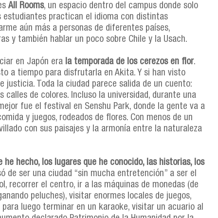
 es
All Rooms
, un espacio dentro del campus donde solo
s estudiantes practican el idioma con distintas
carme aún más a personas de diferentes países,
as y también hablar un poco sobre Chile y la Usach.
nciar en Japón era
la temporada de los cerezos en flor
.
to a tiempo para disfrutarla en Akita. Y si han visto
e justicia. Toda la ciudad parece salida de un cuento:
s calles de colores. Incluso la universidad, durante una
mejor fue el festival en Senshu Park, donde la gente va a
comida y juegos, rodeados de flores. Con menos de un
lado con sus paisajes y la armonía entre la naturaleza
 he hecho, los lugares que he conocido, las historias, los
só de ser una ciudad “sin mucha entretención” a ser el
l, recorrer el centro, ir a las máquinas de monedas (de
ganando peluches), visitar enormes locales de juegos,
 para luego terminar en un karaoke, visitar un acuario al