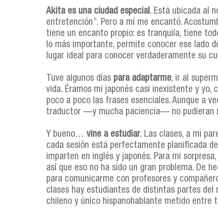
Akita es una ciudad especial
. Está ubicada al 
entretención”. Pero a mí me encantó. Acostumb
tiene un encanto propio: es tranquila, tiene todo
lo más importante, permite conocer ese lado d
lugar ideal para conocer verdaderamente su cul
Tuve algunos días
para adaptarme
, ir al supe
vida. Éramos mi japonés casi inexistente y yo,
poco a poco las frases esenciales. Aunque a ve
traductor —y mucha paciencia— no pudieran r
Y bueno…
vine a estudiar
. Las clases, a mi pa
cada sesión está perfectamente planificada de p
imparten en inglés y japonés. Para mi sorpresa,
así que eso no ha sido un gran problema. De hec
para comunicarme con profesores y compañero
clases hay estudiantes de distintas partes del 
chileno y único hispanohablante metido entre 