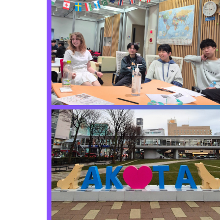
juan_pablo_cruz_collage.png