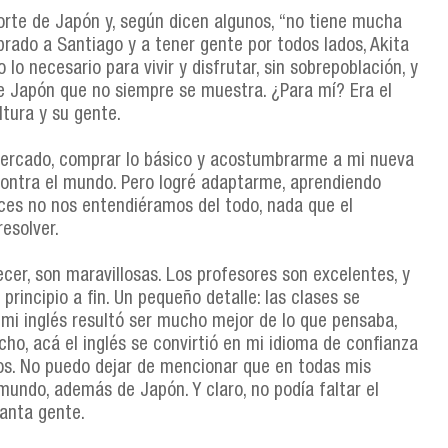
norte de Japón y, según dicen algunos, “no tiene mucha
rado a Santiago y a tener gente por todos lados, Akita
 lo necesario para vivir y disfrutar, sin sobrepoblación, y
e Japón que no siempre se muestra. ¿Para mí? Era el
tura y su gente.
rmercado, comprar lo básico y acostumbrarme a mi nueva
 contra el mundo. Pero logré adaptarme, aprendiendo
ces no nos entendiéramos del todo, nada que el
esolver.
recer, son maravillosas. Los profesores son excelentes, y
rincipio a fin. Un pequeño detalle: las clases se
 mi inglés resultó ser mucho mejor de lo que pensaba,
ho, acá el inglés se convirtió en mi idioma de confianza
s. No puedo dejar de mencionar que en todas mis
mundo, además de Japón. Y claro, no podía faltar el
tanta gente.