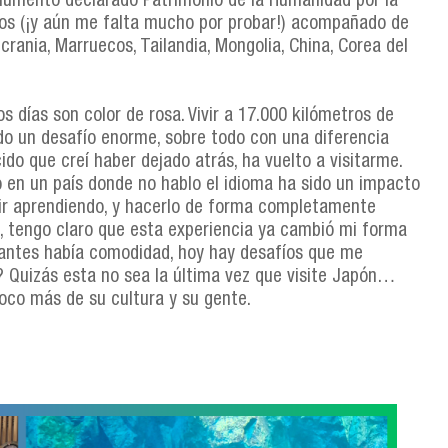
onumento declarado Patrimonio de la Humanidad por la
sos (¡y aún me falta mucho por probar!) acompañado de
rania, Marruecos, Tailandia, Mongolia, China, Corea del
s días son color de rosa. Vivir a 17.000 kilómetros de
sido un desafío enorme, sobre todo con una diferencia
ido que creí haber dejado atrás, ha vuelto a visitarme.
lo en un país donde no hablo el idioma ha sido un impacto
ir aprendiendo, y hacerlo de forma completamente
s, tengo claro que esta experiencia ya cambió mi forma
 antes había comodidad, hoy hay desafíos que me
? Quizás esta no sea la última vez que visite Japón…
co más de su cultura y su gente.