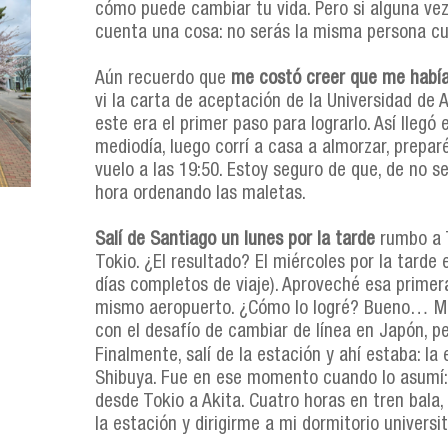
cómo puede cambiar tu vida. Pero si alguna vez 
cuenta una cosa: no serás la misma persona c
Aún recuerdo que
me costó creer que me había
vi la carta de aceptación de la Universidad de A
este era el primer paso para lograrlo. Así llegó 
mediodía, luego corrí a casa a almorzar, prepar
vuelo a las 19:50. Estoy seguro de que, de no s
hora ordenando las maletas.
Salí de Santiago un lunes por la tarde
rumbo a T
Tokio. ¿El resultado? El miércoles por la tarde 
días completos de viaje). Aproveché esa primer
mismo aeropuerto. ¿Cómo lo logré? Bueno… Mi
con el desafío de cambiar de línea en Japón, 
Finalmente, salí de la estación y ahí estaba: l
Shibuya. Fue en ese momento cuando lo asumí: 
desde Tokio a Akita. Cuatro horas en tren bala,
la estación y dirigirme a mi dormitorio universit