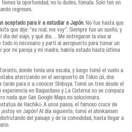
tienes la oportunidad, no lo dudes, tómala. Solo ten en
uando regreses.
n aceptado para ir a estudiar a Japón
. No fue hasta que
kita que dije: “es real, me voy”. Siempre fue un sueño, y
el día del viaje, y qué día… Me entregaron la visa al
é todo lo necesario y partí al aeropuerto para tomar un
er por mi pareja y mi madre, habría estado hasta última
oronto, donde tenía una escala, y luego tomé el vuelo a
estaba aterrizando en el aeropuerto de Tokio (sí, dos
a tarde para ir a conocer Shibuya. Tomé un tren desde el
 experiencia en Baquedano y La Cisterna no se compara
pero nada que San Google Maps no solucionara.
a estatua de Hachikō. A unos pasos, el famoso cruce de
¡estoy en Japón! Al día siguiente, tomé el shinkansen
 disfrutando del paisaje y de la comodidad, hasta llegar a
ario.