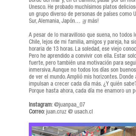
borde del mar y, en el camino, pasar por un m
Unesco. He probado muchísimos platos delicio
un grupo diverso de personas de países como Uc
Sur, Alemania, Japón… ¡y más!
A pesar de lo maravilloso que suena, no todos lo
Chile, lejos de mi familia, amigos y pareja, ha 
horaria de 13 horas. La soledad, ese viejo conoc
Pero he aprendido a convivir con ella. Estar so
fuerte, pero también una motivación para segu
inmersiva. Aunque no todos los días son bueno
de ver el mundo. Amplió mis horizontes. Donde
impulsan a crecer cada día más. ¿Y quién sabe
Porque hasta ahora, cada día me enamoro un po
Instagram
: @juanpaa_07
Correo
: juan.cruz @ usach.cl