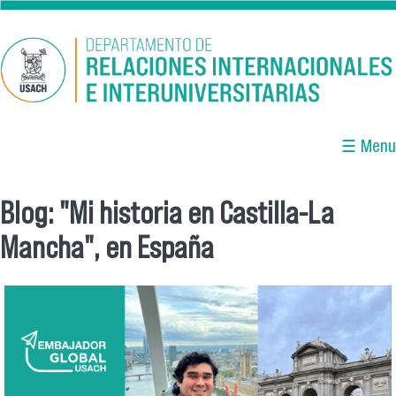
Pasar al contenido principal
☰ Menu
Blog: "Mi historia en Castilla-La
Se encuentra usted aquí
Mancha", en España