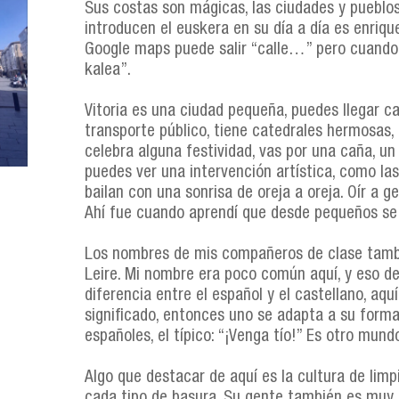
Sus costas son mágicas, las ciudades y pueblo
introducen el euskera en su día a día es enriqu
Google maps puede salir “calle…” pero cuando
kalea”.
Vitoria es una ciudad pequeña, puedes llegar c
transporte público, tiene catedrales hermosas, 
celebra alguna festividad, vas por una caña, un 
puedes ver una intervención artística, como l
bailan con una sonrisa de oreja a oreja. Oír a 
Ahí fue cuando aprendí que desde pequeños se
Los nombres de mis compañeros de clase también
Leire. Mi nombre era poco común aquí, y eso de
diferencia entre el español y el castellano, a
significado, entonces uno se adapta a su form
españoles, el típico: “¡Venga tío!” Es otro mund
Algo que destacar de aquí es la cultura de lim
cada tipo de basura. Su gente también es muy 