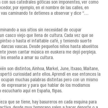
s con sus catedrales góticas son imponentes, ver como
ecedor, por ejemplo, en el nombre de las calles, en
 vas caminando te detienes a observar y dice “…
aminando a sus sitios sin necesidad de ocupar
un casco viejo que llena de cultura. Cada vez que se
pintxo o hasta el infaltable café, y teniendo suerte
as danzas vascas. Desde pequeños niños hasta abuelitos
gente joven cantar música en euskera me dejó perpleja.
 les enseña a amar su cultura.
 son distintos, Ainhoa, Markel, June, Itxaso, Maitane,
spertó curiosidad ante ellos. Aprendí en ese entonces la
quí ocupan muchas palabras distintas pero con un mismo
a de expresarse y para que hablar de los modismos
o escucharlo aquí en España, flipas.
pieza que se tiene, hay basureros en cada esquina para
activa, desde muy temprano salen a hacer deporte o a