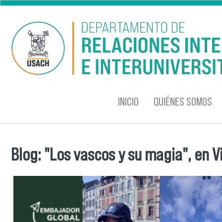
Pasar al contenido principal
INICIO
QUIÉNES SOMOS
Blog: "Los vascos y su magia", en V
Se encuentra usted aquí