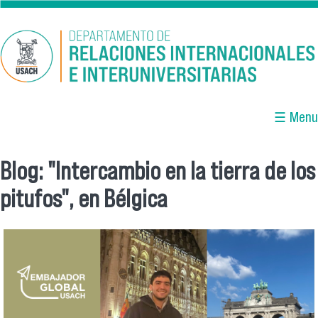
Pasar al contenido principal
☰ Menu
Blog: "Intercambio en la tierra de los
Se encuentra usted aquí
pitufos", en Bélgica