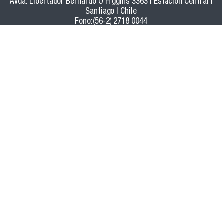
Avda. Libertador Bernardo O'Higgins 3363 | Estación Central |
Santiago | Chile
Fono:(56-2) 2718 0044