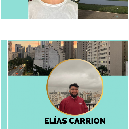
copia_de_plantillas_embajador_usach_cuadr