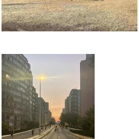
minhocao_via_elevada_presidente_joao_goula