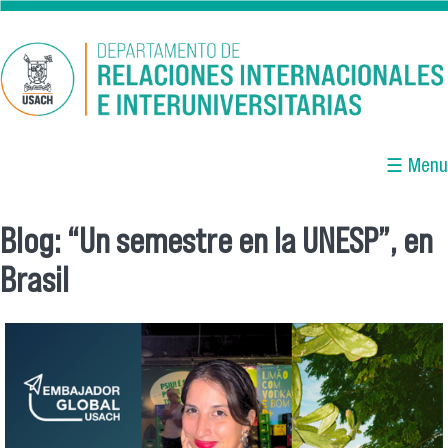
Pasar al contenido principal
☰ Menu
Blog: “Un semestre en la UNESP”, en
Se encuentra usted aquí
Brasil