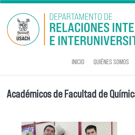
Pasar al contenido principal
INICIO
QUIÉNES SOMOS
Académicos de Facultad de Química
Se encuentra usted aquí