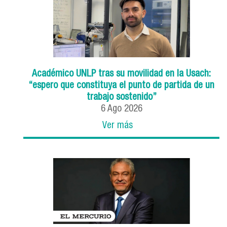
Académico UNLP tras su movilidad en la Usach:
“espero que constituya el punto de partida de un
trabajo sostenido”
6
Ago
2026
Ver más