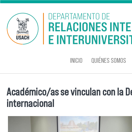
Pasar al contenido principal
INICIO
QUIÉNES SOMOS
Académico/as se vinculan con la De
Se encuentra usted aquí
internacional