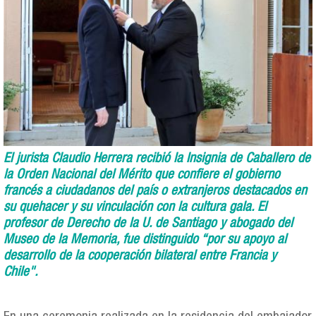
El jurista Claudio Herrera recibió la Insignia de Caballero de
la Orden Nacional del Mérito que confiere el gobierno
francés a ciudadanos del país o extranjeros destacados en
su quehacer y su vinculación con la cultura gala. El
profesor de Derecho de la U. de Santiago y abogado del
Museo de la Memoria, fue distinguido “por su apoyo al
desarrollo de la cooperación bilateral entre Francia y
Chile".