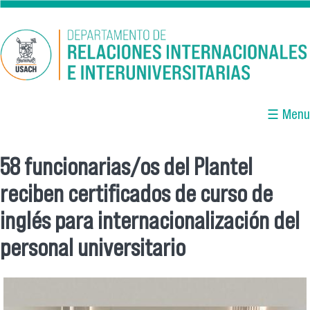
Pasar al contenido principal
☰ Menu
58 funcionarias/os del Plantel
Se encuentra usted aquí
reciben certificados de curso de
inglés para internacionalización del
personal universitario