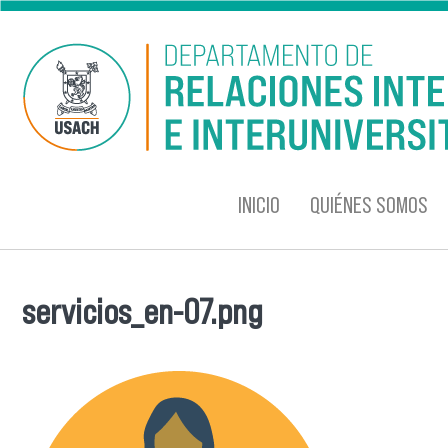
Pasar al contenido principal
INICIO
QUIÉNES SOMOS
servicios_en-07.png
Se encuentra usted aquí