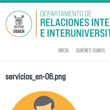
Pasar al contenido principal
INICIO
QUIÉNES SOMOS
servicios_en-06.png
Se encuentra usted aquí