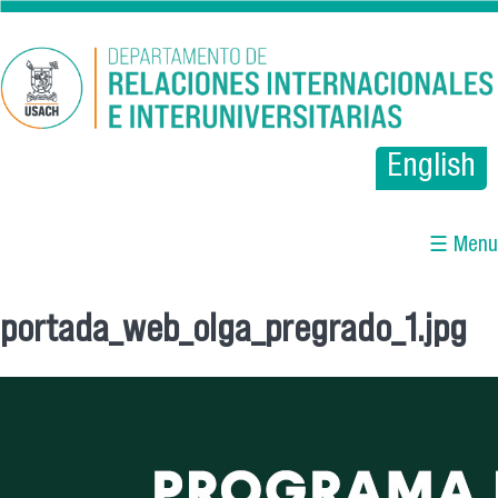
Pasar al contenido principal
English
☰ Menu
portada_web_olga_pregrado_1.jpg
Se encuentra usted aquí