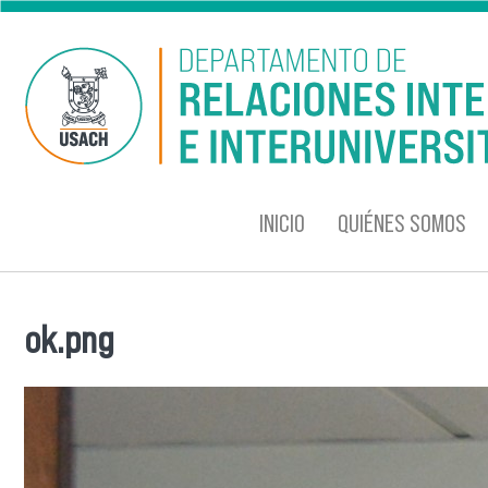
Pasar al contenido principal
INICIO
QUIÉNES SOMOS
ok.png
Se encuentra usted aquí