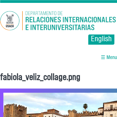
Pasar al contenido principal
English
☰ Menu
fabiola_veliz_collage.png
Se encuentra usted aquí